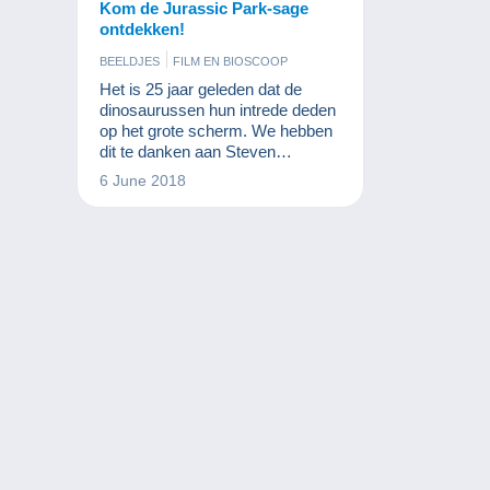
Kom de Jurassic Park-sage
ontdekken!
BEELDJES
FILM EN BIOSCOOP
Het is 25 jaar geleden dat de
dinosaurussen hun intrede deden
op het grote scherm. We hebben
dit te danken aan Steven
Spielberg die het boek van
6 June 2018
Michael Crichton aanpaste voor
film en gigantische sommen
verdiende aan de film zelf en aan
alle merchandising. Een
verzameling die bijna net zo groot
is als de T-Rex zelf!