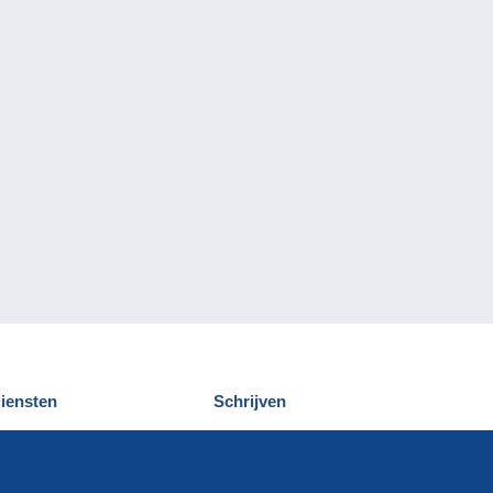
iensten
Schrijven
elcampe ontdekken
Een bericht
ontact
verzenden