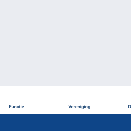
Functie
Vereniging
D
Nieuwigheden
Wie zijn wij
D
Tips
Privacy
C
Commercieel