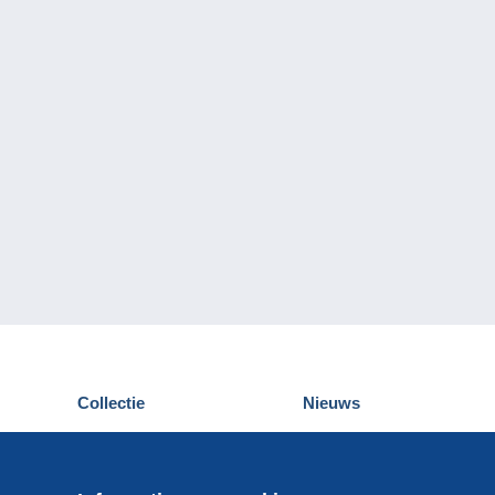
Collectie
Nieuws
Postkaarten
Delcampe Evenementen
Postzegels
Wedstrijden
Munten en Bankbiljetten