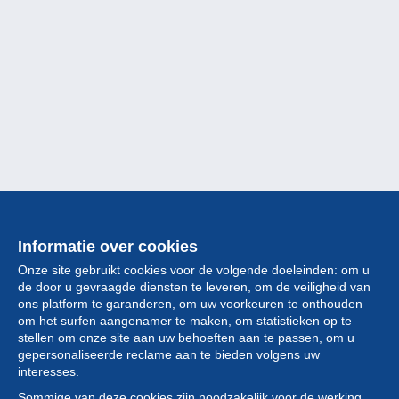
Informatie over cookies
Onze site gebruikt cookies voor de volgende doeleinden: om u
de door u gevraagde diensten te leveren, om de veiligheid van
ons platform te garanderen, om uw voorkeuren te onthouden
om het surfen aangenamer te maken, om statistieken op te
stellen om onze site aan uw behoeften aan te passen, om u
gepersonaliseerde reclame aan te bieden volgens uw
Collectie
interesses.
Sommige van deze cookies zijn noodzakelijk voor de werking