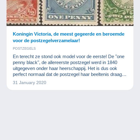
Koningin Victoria, de meest gegeerde en beroemde
voor de postzegelverzamelaar!
POSTZEGELS
En terecht ze stond ook model voor de eerste! De "one
penny black", de allereerste postzegel werd in 1840
uitgegeven onder haar heerschappij. Het is dus ook
perfect normaal dat de postzegel haar beeltenis draagt.
Voeg hier nog aan toe dat het Bitse rijk haar topjaren
31 January 2020
kende en het is duidelijk waarom koningin Victoria de
meest emblematische figuur is in de filatelie. Koningin
Victoria bepaalt haar tijd zo duidelijk dat haar
regeerperiode het "Vict