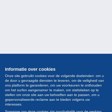
Informatie over cookies
Onze site gebruikt cookies voor de volgende doeleinden: om u
de door u gevraagde diensten te leveren, om de veiligheid van
ons platform te garanderen, om uw voorkeuren te onthouden
om het surfen aangenamer te maken, om statistieken op te
stellen om onze site aan uw behoeften aan te passen, om u
gepersonaliseerde reclame aan te bieden volgens uw
Collectie
interesses.
Sommige van deze cookies zijn noodzakelijk voor de werking