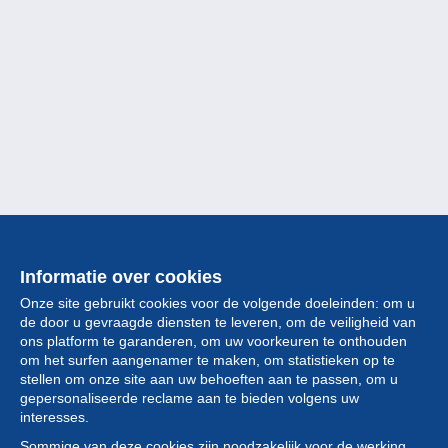
Informatie over cookies
Onze site gebruikt cookies voor de volgende doeleinden: om u
de door u gevraagde diensten te leveren, om de veiligheid van
ons platform te garanderen, om uw voorkeuren te onthouden
om het surfen aangenamer te maken, om statistieken op te
stellen om onze site aan uw behoeften aan te passen, om u
gepersonaliseerde reclame aan te bieden volgens uw
Collectie
interesses.
Sommige van deze cookies zijn noodzakelijk voor de werking