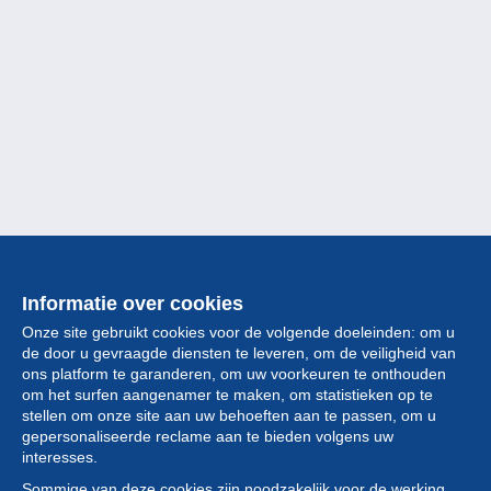
Informatie over cookies
Onze site gebruikt cookies voor de volgende doeleinden: om u
de door u gevraagde diensten te leveren, om de veiligheid van
ons platform te garanderen, om uw voorkeuren te onthouden
om het surfen aangenamer te maken, om statistieken op te
stellen om onze site aan uw behoeften aan te passen, om u
gepersonaliseerde reclame aan te bieden volgens uw
Collectie
interesses.
Sommige van deze cookies zijn noodzakelijk voor de werking