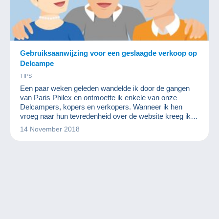
Gebruiksaanwijzing voor een geslaagde verkoop op
Delcampe
TIPS
Een paar weken geleden wandelde ik door de gangen
van Paris Philex en ontmoette ik enkele van onze
Delcampers, kopers en verkopers. Wanneer ik hen
vroeg naar hun tevredenheid over de website kreeg ik
vaak een "Ja, over het algemeen tevreden maar... met
14 November 2018
dit of dat lid heb ik wel eens problemen in verband met
betalingen of leveringen. "