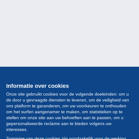
Informatie over cookies
Onze site gebruikt cookies voor de volgende doeleinden: om u
de door u gevraagde diensten te leveren, om de veiligheid van
ons platform te garanderen, om uw voorkeuren te onthouden
om het surfen aangenamer te maken, om statistieken op te
stellen om onze site aan uw behoeften aan te passen, om u
gepersonaliseerde reclame aan te bieden volgens uw
Collectie
interesses.
Sommige van deze cookies zijn noodzakelijk voor de werking