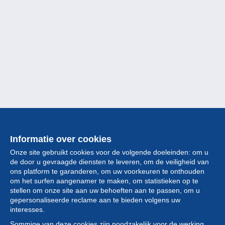
Informatie over cookies
Onze site gebruikt cookies voor de volgende doeleinden: om u
de door u gevraagde diensten te leveren, om de veiligheid van
ons platform te garanderen, om uw voorkeuren te onthouden
om het surfen aangenamer te maken, om statistieken op te
stellen om onze site aan uw behoeften aan te passen, om u
gepersonaliseerde reclame aan te bieden volgens uw
Collectie
interesses.
Sommige van deze cookies zijn noodzakelijk voor de werking