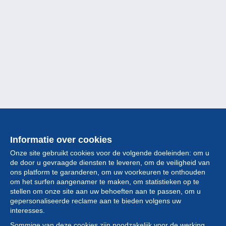
Informatie over cookies
Onze site gebruikt cookies voor de volgende doeleinden: om u
de door u gevraagde diensten te leveren, om de veiligheid van
ons platform te garanderen, om uw voorkeuren te onthouden
om het surfen aangenamer te maken, om statistieken op te
stellen om onze site aan uw behoeften aan te passen, om u
gepersonaliseerde reclame aan te bieden volgens uw
Collectie
interesses.
Sommige van deze cookies zijn noodzakelijk voor de werking