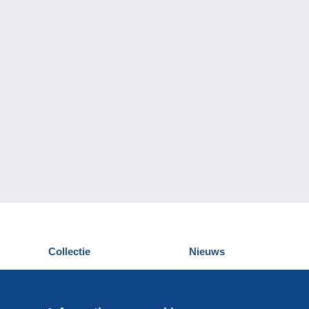
Collectie
Nieuws
Postkaarten
Delcampe Evenementen
Postzegels
Wedstrijden
Munten en Bankbiljetten