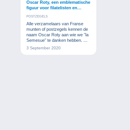
Oscar Roty, een emblematische
figuur voor filatelisten en
numismatisten.
POSTZEGELS
Alle verzamelaars van Franse
munten of postzegels kennen de
naam Oscar Roty aan wie we "la
Semesue" te danken hebben. De
"Semeuse" wordt gebruikt op
3 September 2020
miljoenen postzegels en munten
en is na Marianne één van de
grootste Franse muzen.