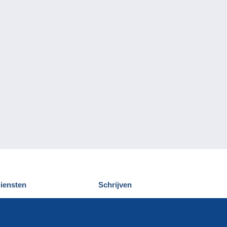
iensten
Schrijven
elcampe ontdekken
Een bericht
ontact
verzenden