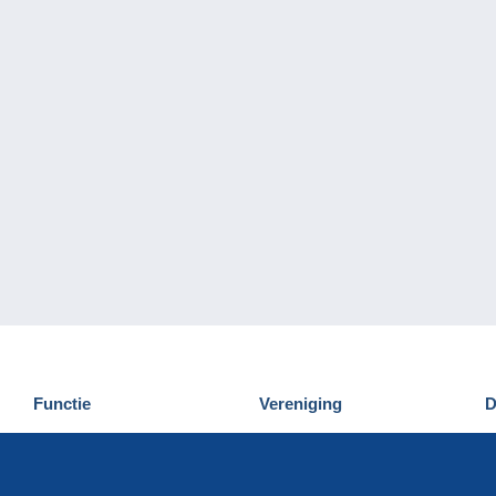
Functie
Vereniging
D
Nieuwigheden
Wie zijn wij
D
Tips
Privacy
C
Commercieel