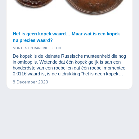
Het is geen kopek waard… Maar wat is een kopek
nu precies waard?
MUNTEN EN BANKBILJETTEN
De kopek is de kleinste Russische munteenheid die nog
in omloop is. Wetende dat één kopek gelijk is aan een
honderdste van een roebel en dat één roebel momenteel
0,011€ waard is, is de uitdrukking "het is geen kopek
waard" nog steeds zinvol. Sommige kopek-munten
8 December 2020
kunnen echter een mooie waarde hebben omdat deze
munteenheid erg oud is.