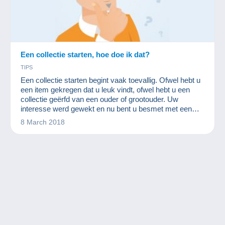
Een collectie starten, hoe doe ik dat?
TIPS
Een collectie starten begint vaak toevallig. Ofwel hebt u
een item gekregen dat u leuk vindt, ofwel hebt u een
collectie geërfd van een ouder of grootouder. Uw
interesse werd gewekt en nu bent u besmet met een
nieuw virus, het verzamelen! Op dat moment gaan er
8 March 2018
veel mensen op zoek om een groot aantal kleine items
in dezelfde stijl te kunnen kopen voor een lage prijs. Ze
beginnen bij het vragen naar kennis, gaan vervolgens
snuffelen in antiekwink