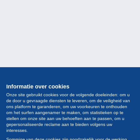
Informatie over cookies
Onze site gebruikt cookies voor de volgende doeleinden: om u
de door u gevraagde diensten te leveren, om de veiligheid van
ons platform te garanderen, om uw voorkeuren te onthouden
om het surfen aangenamer te maken, om statistieken op te
stellen om onze site aan uw behoeften aan te passen, om u
gepersonaliseerde reclame aan te bieden volgens uw
Collectie
interesses.
Sommige van deze cookies zijn noodzakelijk voor de werking