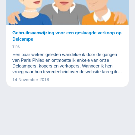
Gebruiksaanwijzing voor een geslaagde verkoop op
Delcampe
TIPS
Een paar weken geleden wandelde ik door de gangen
van Paris Philex en ontmoette ik enkele van onze
Delcampers, kopers en verkopers. Wanneer ik hen
vroeg naar hun tevredenheid over de website kreeg ik
vaak een "Ja, over het algemeen tevreden maar... met
14 November 2018
dit of dat lid heb ik wel eens problemen in verband met
betalingen of leveringen. "