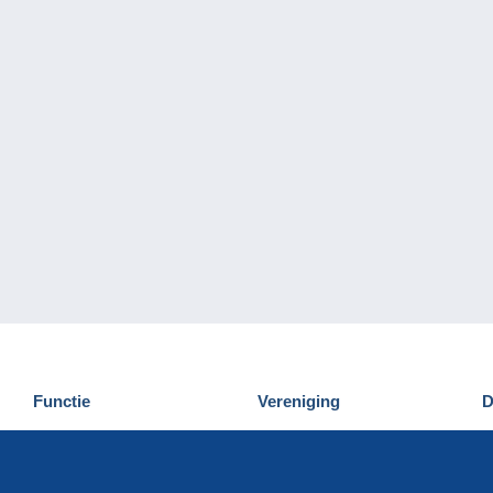
Functie
Vereniging
D
Nieuwigheden
Wie zijn wij
D
Tips
Privacy
C
Commercieel