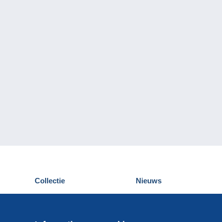
Collectie
Nieuws
Postkaarten
Delcampe Evenementen
Postzegels
Wedstrijden
Munten en Bankbiljetten