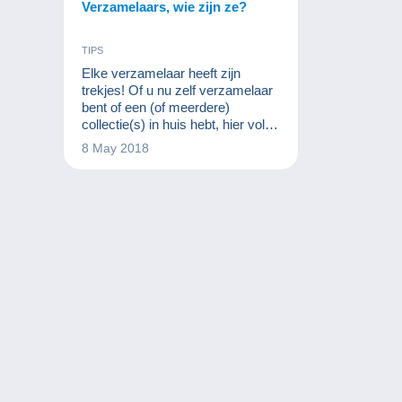
Verzamelaars, wie zijn ze?
TIPS
Elke verzamelaar heeft zijn
trekjes! Of u nu zelf verzamelaar
bent of een (of meerdere)
collectie(s) in huis hebt, hier volgt
een klein artikel om samen leuk
8 May 2018
te lachen...