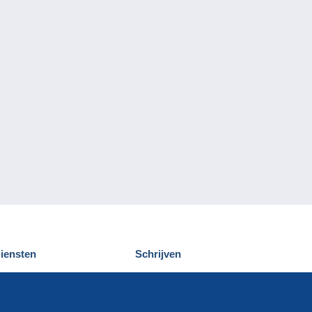
iensten
Schrijven
elcampe ontdekken
Een bericht
ontact
verzenden