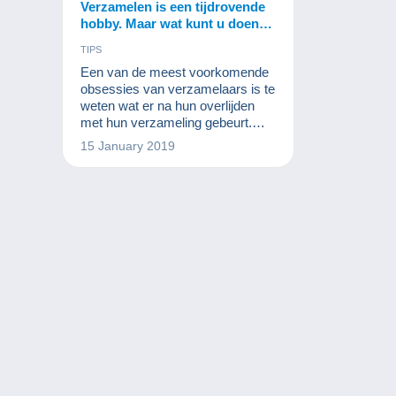
Verzamelen is een tijdrovende
hobby. Maar wat kunt u doen
om uw passie te delen met de
TIPS
nieuwe generatie?
Een van de meest voorkomende
obsessies van verzamelaars is te
weten wat er na hun overlijden
met hun verzameling gebeurt.
Heel vaak hebben ze in hun
15 January 2019
familie niet speciaal iemand aan
wie ze hun schatten die ze in de
loop der jaren hebben verzameld
kunnen toevertrouwen.