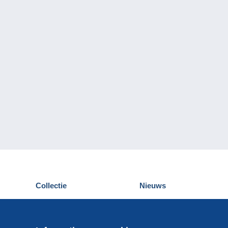
Collectie
Nieuws
Postkaarten
Delcampe Evenementen
Postzegels
Wedstrijden
Munten en Bankbiljetten