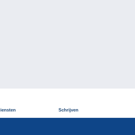
iensten
Schrijven
elcampe ontdekken
Een bericht
ontact
verzenden