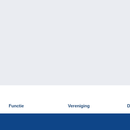
Functie
Vereniging
D
Nieuwigheden
Wie zijn wij
D
Tips
Privacy
C
Commercieel