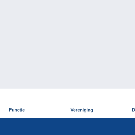
Functie
Vereniging
D
Nieuwigheden
Wie zijn wij
D
Tips
Privacy
C
Commercieel