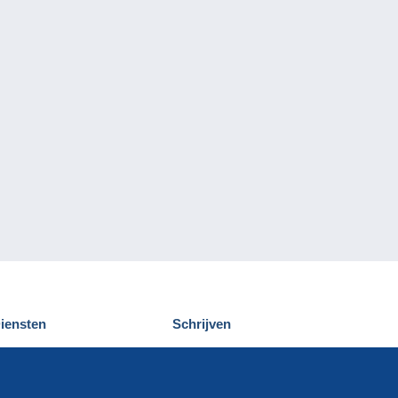
iensten
Schrijven
elcampe ontdekken
Een bericht
ontact
verzenden