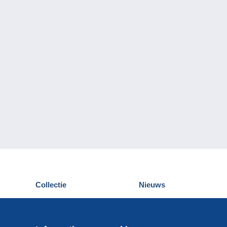
Collectie
Nieuws
Postkaarten
Delcampe Evenementen
Postzegels
Wedstrijden
Munten en Bankbiljetten