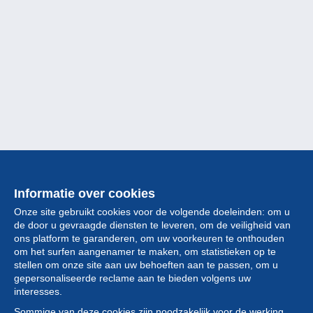
Informatie over cookies
Onze site gebruikt cookies voor de volgende doeleinden: om u
de door u gevraagde diensten te leveren, om de veiligheid van
ons platform te garanderen, om uw voorkeuren te onthouden
om het surfen aangenamer te maken, om statistieken op te
stellen om onze site aan uw behoeften aan te passen, om u
gepersonaliseerde reclame aan te bieden volgens uw
Collectie
interesses.
Sommige van deze cookies zijn noodzakelijk voor de werking