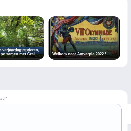
 verjaardag te vieren,
mpe samen met Graine
Welkom naar Antverpia 2022 !
.000 bomen te
rked
*