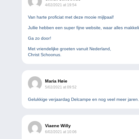
4/02/2021 at 19:54
Van harte proficiat met deze mooie mijlpaal!
Jullie hebben een super fijne website, waar alles makkeli
Ga zo door!
Met vriendelijke groeten vanuit Nederland,
Christ Schoonus.
Maria Høie
5/02/2021 at 09:52
Gelukkige verjaardag Delcampe en nog veel meer jaren
Viaene Willy
6/02/2021 at 10:06