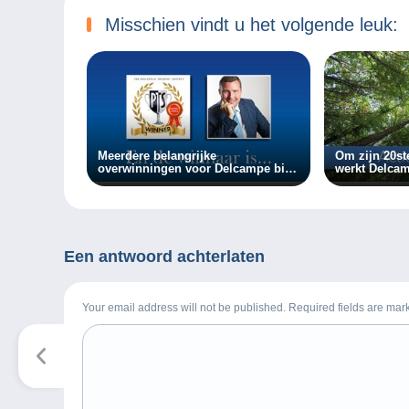
Misschien vindt u het volgende leuk:
Meerdere belangrijke
Om zijn 20ste
overwinningen voor Delcampe bij
werkt Delca
de PTS awards
de Vie om 10
planten.
Een antwoord achterlaten
Your email address will not be published. Required fields are ma