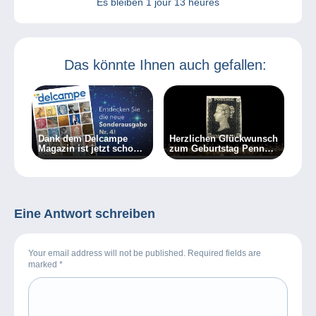
Es bleiben
1 jour 13 heures
Das könnte Ihnen auch gefallen:
Dank dem Delcampe
Herzlichen Glückwunsch
Magazin ist jetzt schon
zum Geburtstag Penny
Weihnachten!
Black!
Eine Antwort schreiben
Your email address will not be published. Required fields are
marked
*