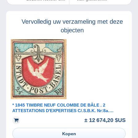
evenement in je
agenda!
Vervolledig uw verzameling met deze
objecten
* 1845 TIMBRE NEUF COLOMBE DE BÂLE . 2
ATTESTATIONS D'EXPERTISES C/.S.B.K. Nr:8a.
MICHEL Nr:1b.*
± 12 674,20 $US
Kopen