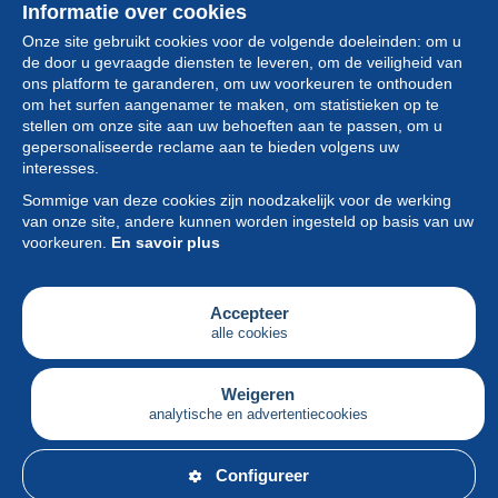
Informatie over cookies
Onze site gebruikt cookies voor de volgende doeleinden: om u
de door u gevraagde diensten te leveren, om de veiligheid van
ons platform te garanderen, om uw voorkeuren te onthouden
om het surfen aangenamer te maken, om statistieken op te
stellen om onze site aan uw behoeften aan te passen, om u
gepersonaliseerde reclame aan te bieden volgens uw
Collectie
interesses.
Sommige van deze cookies zijn noodzakelijk voor de werking
Nieuws
van onze site, andere kunnen worden ingesteld op basis van uw
voorkeuren.
En savoir plus
Functie
Vereniging
Accepteer
alle cookies
Diensten
Schrijven
Weigeren
analytische en advertentiecookies
Nederlands
Configureer