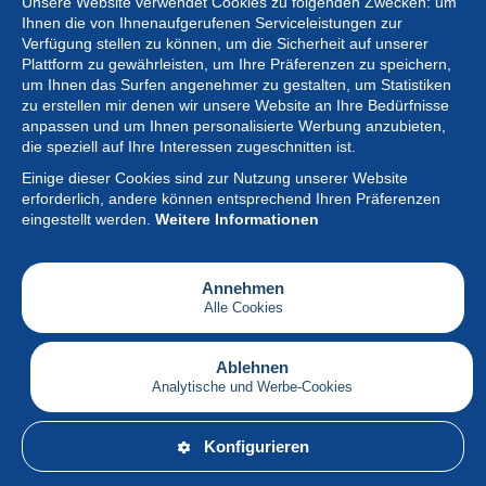
Unsere Website verwendet Cookies zu folgenden Zwecken: um
Ihnen die von Ihnenaufgerufenen Serviceleistungen zur
Verfügung stellen zu können, um die Sicherheit auf unserer
Plattform zu gewährleisten, um Ihre Präferenzen zu speichern,
um Ihnen das Surfen angenehmer zu gestalten, um Statistiken
zu erstellen mir denen wir unsere Website an Ihre Bedürfnisse
anpassen und um Ihnen personalisierte Werbung anzubieten,
Sammlung
die speziell auf Ihre Interessen zugeschnitten ist.
Einige dieser Cookies sind zur Nutzung unserer Website
Neuigkeiten
erforderlich, andere können entsprechend Ihren Präferenzen
eingestellt werden.
Weitere Informationen
Artikel
Gesellschaft
Annehmen
Alle Cookies
Serviceleistungen
Schreiben
Ablehnen
Analytische und Werbe-Cookies
Deutsch
Konfigurieren
© Delcampe International srl – Alle Rechte vorbehalten.