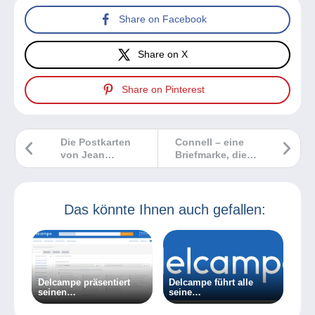
Share on Facebook
Share on X
Share on Pinterest
Die Postkarten
Connell – eine
von Jean
Briefmarke, die
Chaperon
Schlagzeilen
machte!
Das könnte Ihnen auch gefallen:
Delcampe präsentiert
Delcampe führt alle
seinen
seine
maßgeschneiderten
Geschäftsaktivitäten
Newsletter: Erhalten Sie
nach Belgien zurück.