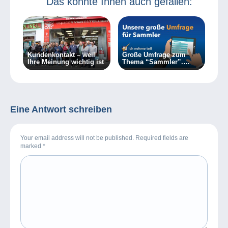
Das könnte Ihnen auch gefallen:
Kundenkontakt – weil
Große Umfrage zum
Ihre Meinung wichtig ist
Thema “Sammler”.
Sagen Sie uns Ihre
Meinung!
Eine Antwort schreiben
Your email address will not be published. Required fields are
marked
*