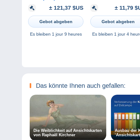
FROMAGERIE. ANES
PHOTO devanture
± 11,79 $
± 121,37 $US
ATTELES.
succursale chaussures
ULMANN - (gérant :
Fernand PONSIN)
Gebot abgeben
Gebot abgeben
Es bleiben
1 jour 4 heur
Es bleiben
1 jour 9 heures
Das könnte Ihnen auch gefallen:
Die Weiblichkeit auf Ansichtskarten
Ausbau der K
von Raphaël Kirchner
‘Ansichtskar
Delcampe