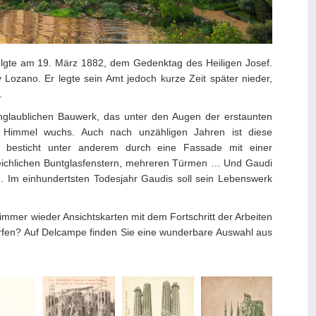
olgte am 19. März 1882, dem Gedenktag des Heiligen Josef.
 y Lozano. Er legte sein Amt jedoch kurze Zeit später nieder,
.
nglaublichen Bauwerk, das unter den Augen der erstaunten
n Himmel wuchs. Auch nach unzähligen Jahren ist diese
u besticht unter anderem durch eine Fassade mit einer
gleichlichen Buntglasfenstern, mehreren Türmen … Und Gaudi
n. Im einhundertsten Todesjahr Gaudis soll sein Lebenswerk
mmer wieder Ansichtskarten mit dem Fortschritt der Arbeiten
erfen? Auf Delcampe finden Sie eine wunderbare Auswahl aus