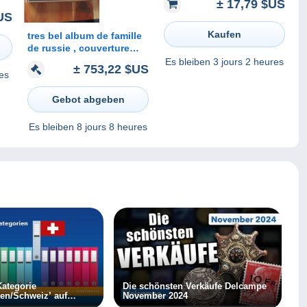
± 17,79 $US
US
Kaufen
tres bel album de famille
de russie , couverture
style art nouveau ,
Es bleiben
3 jours 2 heures
± 753,22 $US
environs 96 cartes,
es
toutes précurseur
Gebot abgeben
Es bleiben
8 jours 8 heures
ategorie
Die schönsten Verkäufe Delcampe
ten/Schweiz’ auf
November 2024