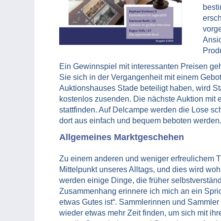
best
ersc
vorge
Ansi
Prod
Ein Gewinnspiel mit interessanten Preisen geh
Sie sich in der Vergangenheit mit einem Gebo
Auktionshauses Stade beteiligt haben, wird S
kostenlos zusenden. Die nächste Auktion mit 
stattfinden. Auf Delcampe werden die Lose s
dort aus einfach und bequem beboten werden
Allgemeines Marktgeschehen
Zu einem anderen und weniger erfreulichem T
Mittelpunkt unseres Alltags, und dies wird wo
werden einige Dinge, die früher selbstverstän
Zusammenhang erinnere ich mich an ein Sprich
etwas Gutes ist“. Sammlerinnen und Sammler b
wieder etwas mehr Zeit finden, um sich mit ihr