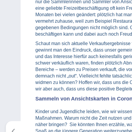
nur die Sammlerinnen und Sammler von Ansichts
eine geliebte Freizeitbeschäftigung oft kein 
Monaten bei vielen geändert: plötzlich hat ma
vermehrt zuhause, weil zum Beispiel Restaura
gegebenen Bedingungen nicht möglich sind. Glü
beschäftigen kann und dabei auch noch Freud
Schaut man sich aktuelle Verkaufsergebnisse 
gewinnt man den Eindruck, dass unser gemei
und das Interesse hierfür auch keinesfalls geri
schwer verkäuflich waren, finden plötzlich Abn
Bereiche – werden zu Preisen verkauft, die v
demnach nicht „out“. Vielleicht fehlte tatsäch
widmen zu können? Hoffen wir, dass uns die C
wir aber auch, dass uns diese positive Beglei
Sammeln von Ansichtskarten in Coron
Kinder und Jugendliche leiden, wie wir wissen
Maßnahmen. Warum nicht die Zeit nutzen und
näher bringen? Sie könnten Ihnen erzähle, wa
Spaß an die jüngere Generation weiterzugeb