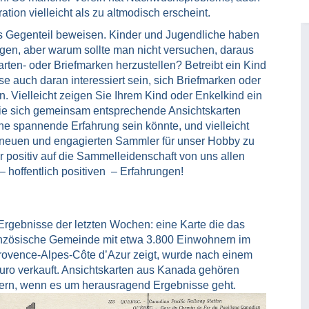
ion vielleicht als zu altmodisch erscheint.
as Gegenteil beweisen. Kinder und Jugendliche haben
gen, aber warum sollte man nicht versuchen, daraus
en- oder Briefmarken herzustellen? Betreibt ein Kind
se auch daran interessiert sein, sich Briefmarken oder
Vielleicht zeigen Sie Ihrem Kind oder Enkelkind ein
ie sich gemeinsam entsprechende Ansichtskarten
eine spannende Erfahrung sein könnte, und vielleicht
n neuen und engagierten Sammler für unser Hobby zu
r positiv auf die Sammelleidenschaft von uns allen
 – hoffentlich positiven – Erfahrungen!
Ergebnisse der letzten Wochen: eine Karte die das
ranzösische Gemeinde mit etwa 3.800 Einwohnern im
rovence-Alpes-Côte d’Azur zeigt, wurde nach einem
 Euro verkauft. Ansichtskarten aus Kanada gehören
itern, wenn es um herausragend Ergebnisse geht.