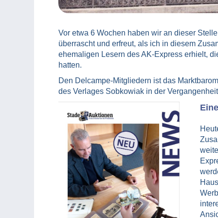
Vor etwa 6 Wochen haben wir an dieser Stelle 
überrascht und erfreut, als ich in diesem Zu
ehemaligen Lesern des AK-Express erhielt, d
hatten.
Den Delcampe-Mitgliedern ist das Marktbarom
des Verlages Sobkowiak in der Vergangenheit 
Eine
Heute
Zusa
weit
Expr
werd
Hausz
Werb
inter
Ansic