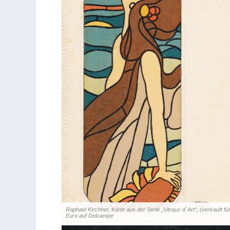
Raphael Kirchner, Karte aus der Serie „Vitraux d`Art“, (verkauft fü
Euro auf Delcampe