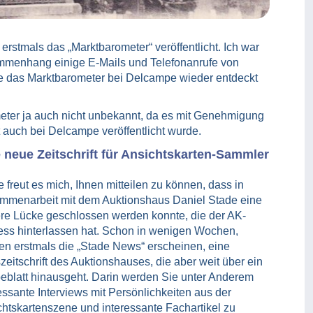
erstmals das „Marktbarometer“ veröffentlicht. Ich war
sammenhang einige E-Mails und Telefonanrufe von
ie das Marktbarometer bei Delcampe wieder entdeckt
eter ja auch nicht unbekannt, da es mit Genehmigung
auch bei Delcampe veröffentlicht wurde.
 neue Zeitschrift für Ansichtskarten-Sammler
 freut es mich, Ihnen mitteilen zu können, dass in
mmenarbeit mit dem Auktionshaus Daniel Stade eine
ere Lücke geschlossen werden konnte, die der AK-
ess hinterlassen hat. Schon in wenigen Wochen,
en erstmals die „Stade News“ erscheinen, eine
eitschrift des Auktionshauses, die aber weit über ein
eblatt hinausgeht. Darin werden Sie unter Anderem
essante Interviews mit Persönlichkeiten aus der
htskartenszene und interessante Fachartikel zu