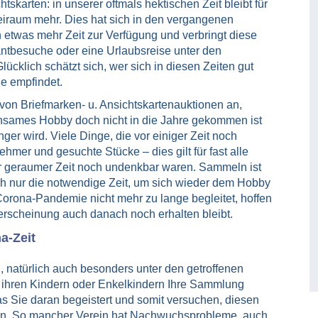
karten: in unserer oftmals hektischen Zeit bleibt für
Freiraum mehr. Dies hat sich in den vergangenen
n etwas mehr Zeit zur Verfügung und verbringt diese
ntbesuche oder eine Urlaubsreise unter den
cklich schätzt sich, wer sich in diesen Zeiten gut
e empfindet.
von Briefmarken- u. Ansichtskartenauktionen an,
nsames Hobby doch nicht in die Jahre gekommen ist
nger wird. Viele Dinge, die vor einiger Zeit noch
ehmer und gesuchte Stücke – dies gilt für fast alle
or geraumer Zeit noch undenkbar waren. Sammeln ist
lich nur die notwendige Zeit, um sich wieder dem Hobby
orona-Pandemie nicht mehr zu lange begleitet, hoffen
terscheinung auch danach noch erhalten bleibt.
a-Zeit
, natürlich auch besonders unter den getroffenen
 ihren Kindern oder Enkelkindern Ihre Sammlung
s Sie daran begeistert und somit versuchen, diesen
en. So mancher Verein hat Nachwuchsprobleme, auch