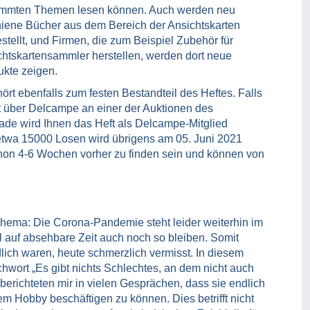
immten Themen lesen können. Auch werden neu
hiene Bücher aus dem Bereich der Ansichtskarten
stellt, und Firmen, die zum Beispiel Zubehör für
chtskartensammler herstellen, werden dort neue
ukte zeigen.
ört ebenfalls zum festen Bestandteil des Heftes. Falls
t über Delcampe an einer der Auktionen des
tade wird Ihnen das Heft als Delcampe-Mitglied
etwa 15000 Losen wird übrigens am 05. Juni 2021
chon 4-6 Wochen vorher zu finden sein und können von
.
hema: Die Corona-Pandemie steht leider weiterhin im
hl auf absehbare Zeit auch noch so bleiben. Somit
dlich waren, heute schmerzlich vermisst. In diesem
wort „Es gibt nichts Schlechtes, an dem nicht auch
erichteten mir in vielen Gesprächen, dass sie endlich
em Hobby beschäftigen zu können. Dies betrifft nicht