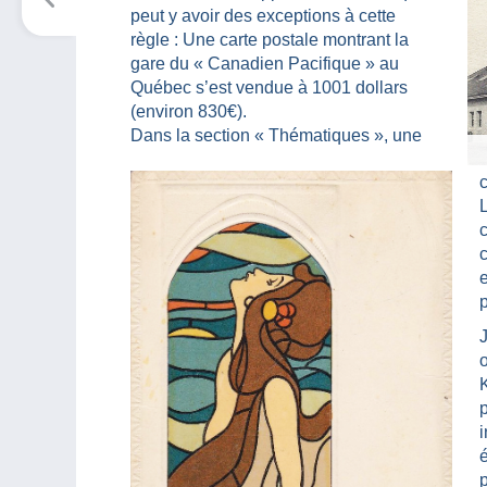
peut y avoir des exceptions à cette
règle : Une carte postale montrant la
gare du « Canadien Pacifique » au
Québec s’est vendue à 1001 dollars
(environ 830€).
Dans la section « Thématiques », une
c
L
e
J
K
é
p