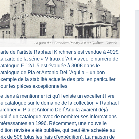
La gare du « Canadien Pacifique » au Québec, Canada
arte de l’artiste Raphael Kirchner s’est vendue à 401€.
a carte de la série « Vitraux d`Art » avec le numéro de
catalogue E.12/1-5 est évaluée à 300€ dans le
catalogue de Pia et Antonio Dell`Aquila – un bon
xemple de la stabilité actuelle des prix, en particulier
pour les pièces exceptionnelles.
e tiens à mentionner ici qu’il existe un excellent livre
ou catalogue sur le domaine de la collection « Raphael
irchner ». Pia et Antonio Dell`Aquila avaient déjà
publié un catalogue avec de nombreuses informations
intéressantes en 1996. Récemment, une nouvelle
dition révisée a été publiée, qui peut être achetée au
rix de 50€ (plus les frais d’expédition). La maison de