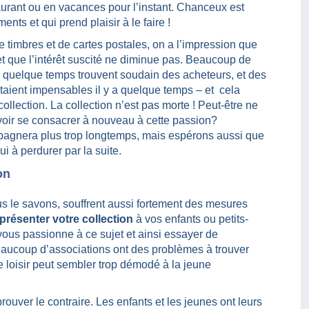
aurant ou en vacances pour l’instant. Chanceux est
ts et qui prend plaisir à le faire !
de timbres et de cartes postales, on a l’impression que
t que l’intérêt suscité ne diminue pas. Beaucoup de
y a quelque temps trouvent soudain des acheteurs, et des
taient impensables il y a quelque temps – et cela
llection. La collection n’est pas morte ! Peut-être ne
voir se consacrer à nouveau à cette passion?
agnera plus trop longtemps, mais espérons aussi que
ui à perdurer par la suite.
on
us le savons, souffrent aussi fortement des mesures
présenter votre collection
à vos enfants ou petits-
vous passionne à ce sujet et ainsi essayer de
Beaucoup d’associations ont des problèmes à trouver
 loisir peut sembler trop démodé à la jeune
rouver le contraire. Les enfants et les jeunes ont leurs