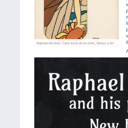
l
Raphael Kirchner, Carte issue de ka série „Vitraux d`Art