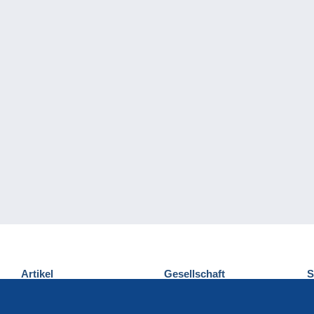
Artikel
Gesellschaft
S
Neuheiten
Über uns
E
Tipps
Privatleben
K