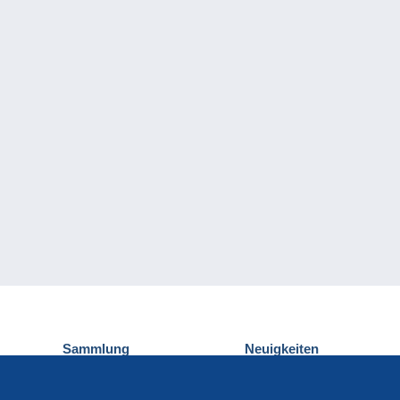
Sammlung
Neuigkeiten
Ansichtskarten
Delcampe-Ereignisse
Briefmarken
Gewinnspiel