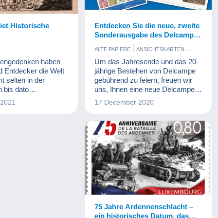
et Historische
Entdecken Sie die neue, zweite
Sonderausgabe des Delcampe
Magazins
ALTE PAPIERE
ANSICHTSKARTEN
BRIEFMARKEN
ESSEN UND TRINKEN
hengedenken haben
Um das Jahresende und das 20-
MÜNZEN UND BANKNOTEN
d Entdecker die Welt
jährige Bestehen von Delcampe
PHOTOGRAPHICA
VINYL
ht selten in der
gebührend zu feiern, freuen wir
n bis dato
uns, Ihnen eine neue Delcampe-
s Stück Land zu
Magazin-Sonderausgabe
 2021
17 December 2020
chzeitig haben
präsentieren zu dürfen.
jahrhundertelang
e Weiten unseres
ichnerisch
 – und zwar getreu
ngen der Forscher
er sowie im Einklang
hen Veränderungen.
 historische Karten
n Sammelobjekten und
75 Jahre Ardennenschlacht –
ein historisches Datum, das