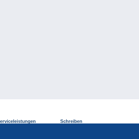
erviceleistungen
Schreiben
ntdecken Sie Delcampe
Einen Beitrag
ontakt