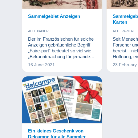
Sammelgebiet Anzeigen
Sammelgebi
Karten
ALTE PAPIERE
ALTE PAPIERE
Der im Französischen für solche
Seit Mensc
Anzeigen gebräuchliche Begriff
Forscher un
„Faire-part“ bedeutet so viel wie
bereist – nic
„Bekanntmachung für jemanden
Hoffnung, ei
in einer für ihn relevanten
unentdeckte
16 June 2021
23 February
Angelegenheit“. Dabei handelt es
finden. Glei
sich um ein Schreiben (heute
Kartografen 
zunehmend im digitalen Format),
versucht, di
mit dem Menschen ein wichtiges
Planeten ze
Ereignis bekannt geben. Als
darzustellen
solches können damit Todesfälle,
den Erkundu
Hochzeiten, Verlobungen,
und Entdeck
Geburten usw. angezeigt werden.
mit politisc
Heute zählen
zu beliebte
di
Ein kleines Geschenk von
Delcampe für alle Sammler