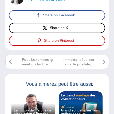
Share on Facebook
Share on X
Share on Pinterest
Post Luxembourg
Immortalisées par
émet un timbre
la carte postale,
pour célébrer le
des particularités
festival de la
physiques qui ont
bande dessinée
fait leur carrière…
de Contern
Vous aimerez peut être aussi:
La notion de marché de
Grand sondage sur les
niche selon Sébastien
collectionneurs.