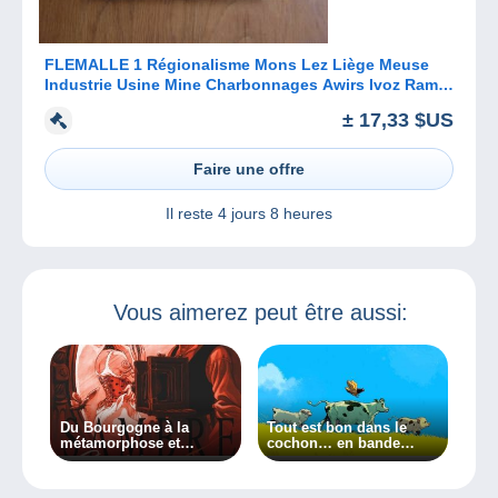
FLEMALLE 1 Régionalisme Mons Lez Liège Meuse
Industrie Usine Mine Charbonnages Awirs Ivoz Ramet
Chokier Horion Souxhon
± 17,33 $US
Faire une offre
Il reste
4 jours 8 heures
Vous aimerez peut être aussi:
Du Bourgogne à la
Tout est bon dans le
métamorphose et
cochon… en bande
Sambre en BD !
dessinée bien sûr !