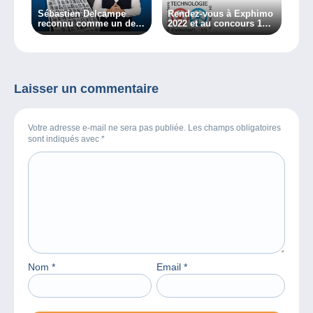
Sébastien Delcampe
Rendez-vous à Exphimo
reconnu comme un des
2022 et au concours 1
philatélistes les plus
cadre par équipe !
influents selon le
magazine Linn’s !
Laisser un commentaire
Votre adresse e-mail ne sera pas publiée. Les champs obligatoires
sont indiqués avec
*
Nom
*
Email
*