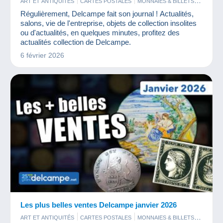
ART ET ANTIQUITÉS
CARTES POSTALES
MONNAIES & BILLETS
PHOTOGRAPHIE
TIMBRES
Régulièrement, Delcampe fait son journal ! Actualités,
salons, vie de l'entreprise, objets de collection insolites
ou d'actualités, en quelques minutes, profitez des
actualités collection de Delcampe.
6 février 2026
Les plus belles ventes Delcampe janvier 2026
ART ET ANTIQUITÉS
CARTES POSTALES
MONNAIES & BILLETS