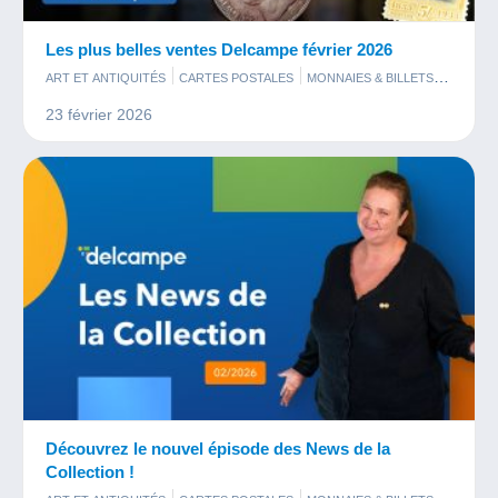
Les plus belles ventes Delcampe février 2026
ART ET ANTIQUITÉS
CARTES POSTALES
MONNAIES & BILLETS
PHOTOGRAPHIE
TIMBRES
23 février 2026
Découvrez le nouvel épisode des News de la
Collection !