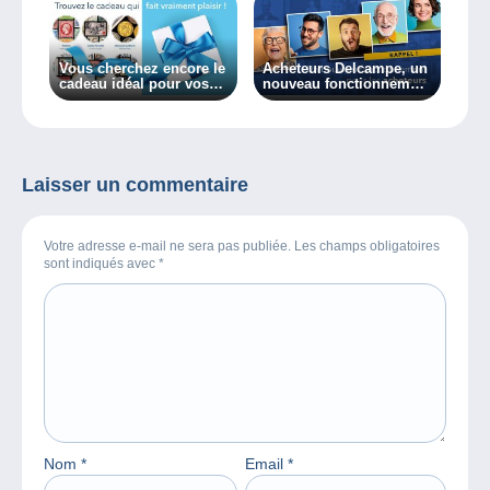
Vous cherchez encore le
Acheteurs Delcampe, un
cadeau idéal pour vos
nouveau fonctionnement
proches ?
dès aujourd’hui !
Laisser un commentaire
Votre adresse e-mail ne sera pas publiée. Les champs obligatoires
sont indiqués avec
*
Nom
*
Email
*