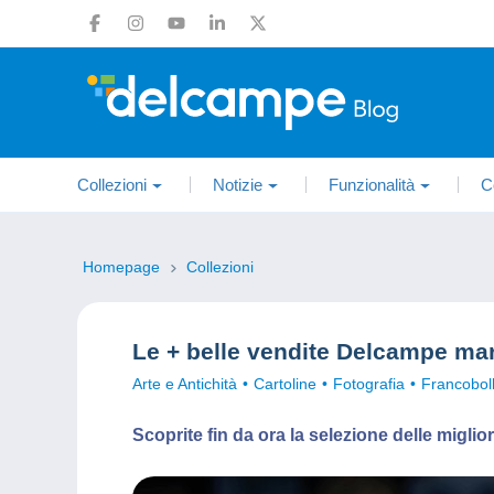
Collezioni
Notizie
Funzionalità
C
Homepage
Collezioni
Le + belle vendite Delcampe ma
Arte e Antichità
Cartoline
Fotografia
Francoboll
Scoprite fin da ora la selezione delle migl