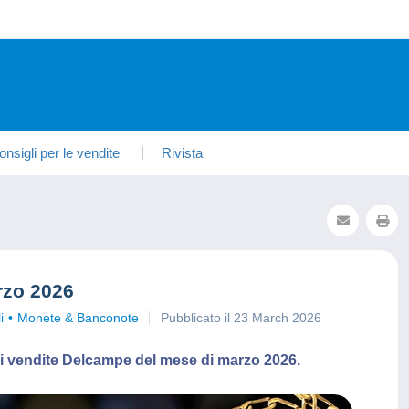
onsigli per le vendite
Rivista
rzo 2026
i
Monete & Banconote
Pubblicato il 23 March 2026
iori vendite Delcampe del mese di marzo 2026.