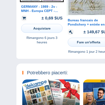
GERMANY - 1989 - 2v -
MNH - Europa CEPT -
Children's Games
± 0,69 $US
Kinderspiele Deutschland
Bureau francais de
juegos infantiles Jeux
Pondichery + entrée en
d'Enfants
Acquistare
France Colonie Orienta
± 149,67 $
par marseille + INDIA P
/ 1847
Rimangono
6 jours 3
Fare un'offerta
heures
Rimangono
1 jour 2 heu
Potrebbero piacerti: