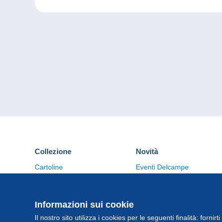
Collezione
Novità
Cartoline
Eventi Delcampe
Francobolli
Concorso
Monete & Banconote
Altre collezioni
Informazioni sui cookie
Il nostro sito utilizza i cookies per le seguenti finalità: fornirt