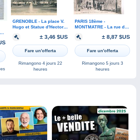
GRENOBLE - La place V.
PARIS 18ème -
Hugo et Statue d'Hector
MONTMATRE - La rue du
Berlioz
Mont Cenis - la Maison
± 3,46 $US
± 8,87 $US
le
de Berlioz
US
AID
Fare un'offerta
Fare un'offerta
Rimangono
4 jours 22
Rimangono
5 jours 3
res
heures
heures