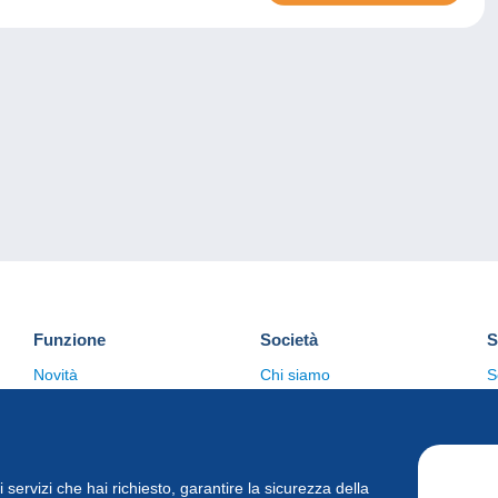
Funzione
Società
S
Novità
Chi siamo
S
Suggerimenti
Politica sulla privacy
C
Commerciale
i i servizi che hai richiesto, garantire la sicurezza della