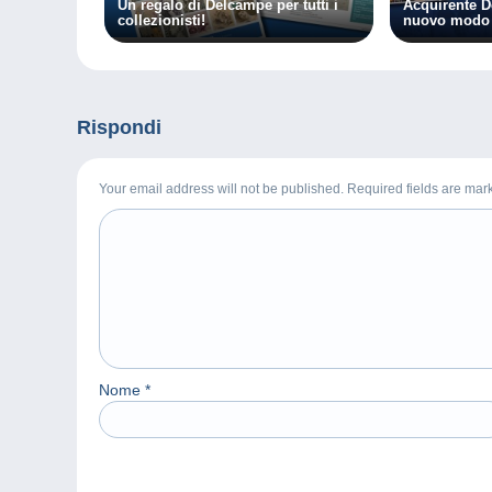
Un regalo di Delcampe per tutti i
Acquirente D
collezionisti!
nuovo modo 
Rispondi
Your email address will not be published. Required fields are ma
Nome
*