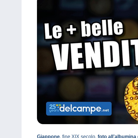
Giappone
, fine XIX secolo,
foto all’albumina 