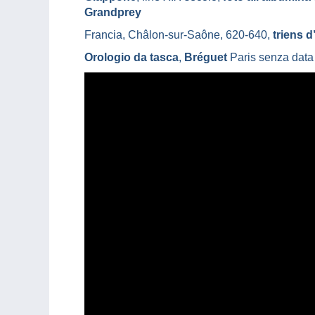
Grandprey
Francia, Châlon-sur-Saône, 620-640,
triens 
Orologio da tasca
,
Bréguet
Paris senza data