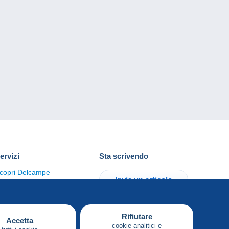
ervizi
Sta scrivendo
copri Delcampe
Invia un articolo
ontattaci
Rifiutare
Accetta
cookie analitici e