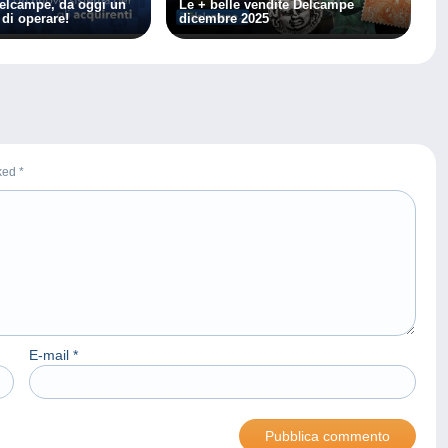
elcampe, da oggi un
Le + belle vendite Delcampe
di operare!
dicembre 2025
rked
*
E-mail
*