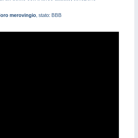
d’oro merovingio
, stato: BBB