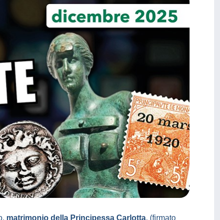
o,
matrimonio della Principessa Carlotta
, (firmato