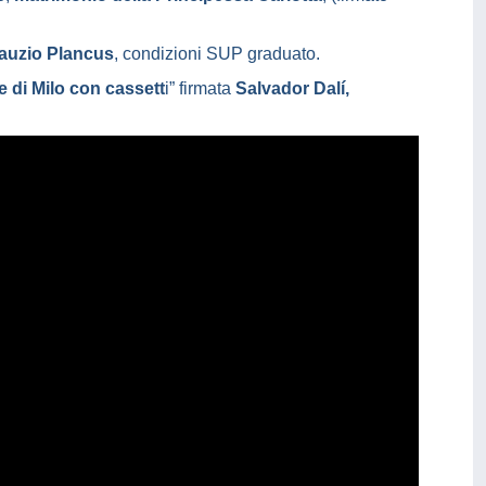
lauzio Plancus
, condizioni SUP graduato.
 di Milo con cassett
i” firmata
Salvador Dalí,