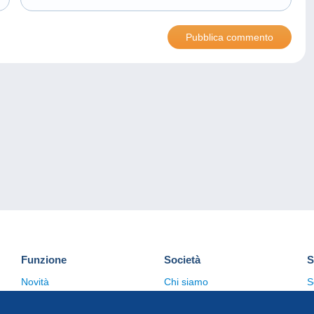
Funzione
Società
S
Novità
Chi siamo
S
Suggerimenti
Politica sulla privacy
C
Commerciale