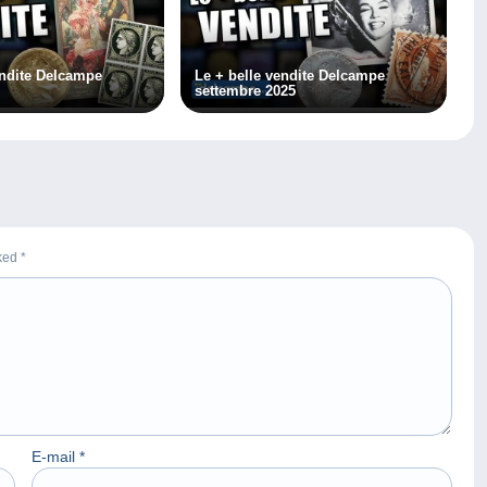
endite Delcampe
Le + belle vendite Delcampe
settembre 2025
rked
*
E-mail
*