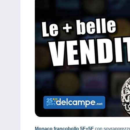
Monaco francobollo 5F+5F
con sovrapprezz