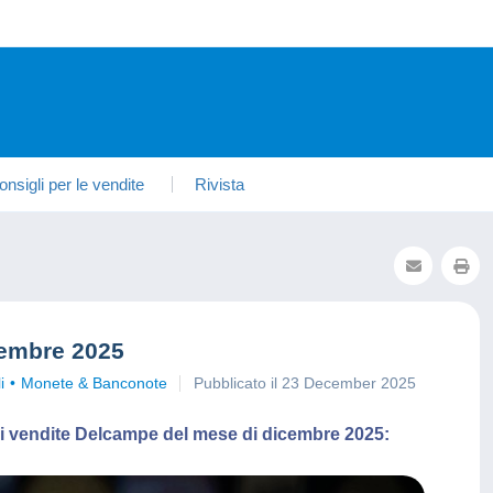
onsigli per le vendite
Rivista
cembre 2025
i
Monete & Banconote
Pubblicato il 23 December 2025
iori vendite Delcampe del mese di dicembre 2025: