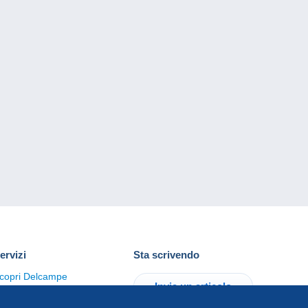
ervizi
Sta scrivendo
copri Delcampe
Invia un articolo
ontattaci