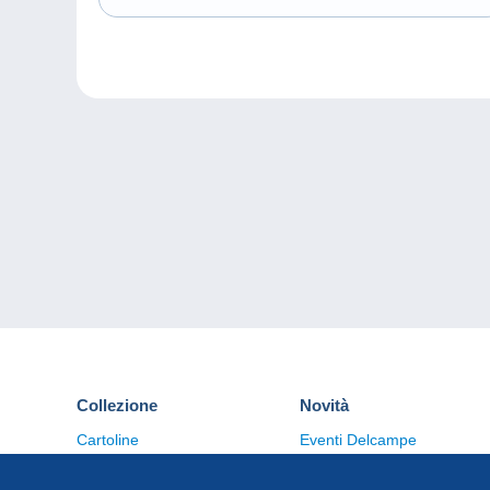
Collezione
Novità
Cartoline
Eventi Delcampe
Francobolli
Concorso
Monete & Banconote