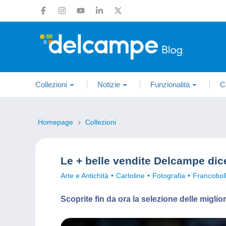
Collezioni
Notizie
Funzionalità
C
Homepage
Collezioni
Le + belle vendite Delcampe di
Arte e Antichità
Cartoline
Fotografia
Francoboll
Scoprite fin da ora la selezione delle migl