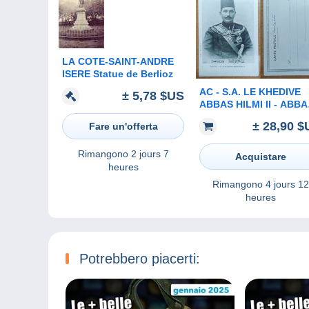
LA COTE-SAINT-ANDRE
ISERE Statue de Berlioz
AC - ​​​​​​​S.A. LE KHEDIVE
± 5,78 $US
ABBAS HILMI II - ABBA
II HELMY LAST KHEDI
± 28,90 $
Fare un'offerta
OF EGYPT SUDAN 14
JULY 1874 - 19
Rimangono
2 jours 7
DECEMBER 1944
Acquistare
heures
Rimangono
4 jours 12
heures
Potrebbero piacerti: