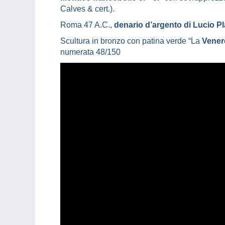
Calves & cert.).
Roma 47 A.C.,
denario d’argento di Lucio P
Scultura in bronzo con patina verde “La
Venere
numerata 48/150