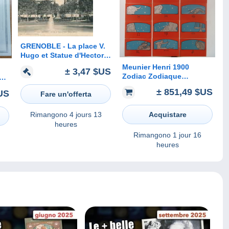
GRENOBLE - La place V.
Hugo et Statue d'Hector
Berlioz
Meunier Henri 1900
± 3,47 $US
Zodiac Zodiaque
S
Tierkreis series complete
VE
± 851,49 $US
US
Fare un'offerta
12 pc Art Nouveau Deco
Mucha style
Rimangono
4 jours 13
Acquistare
heures
Rimangono
1 jour 16
heures