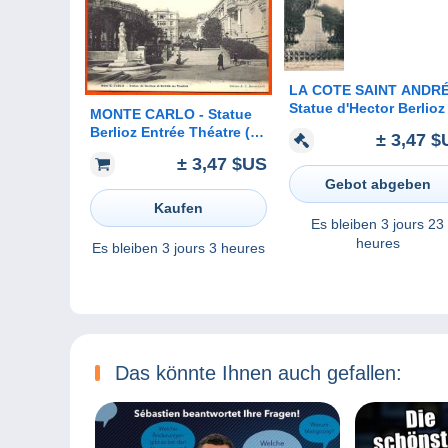
LA COTE SAINT ANDRÉ
Statue d'Hector Berlioz
MONTE CARLO - Statue
Berlioz Entrée Théatre (
± 3,47 $
Excellent Etat L65 )
± 3,47 $US
Gebot abgeben
Kaufen
Es bleiben
3 jours 23
heures
Es bleiben
3 jours 3 heures
Das könnte Ihnen auch gefallen: