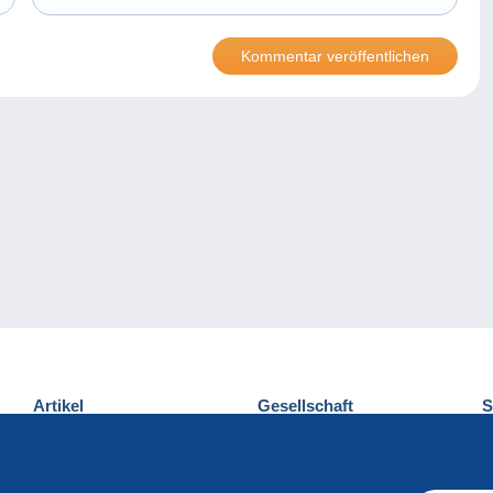
Artikel
Gesellschaft
S
Neuheiten
Über uns
E
Tipps
Privatleben
K
Kommerzielles