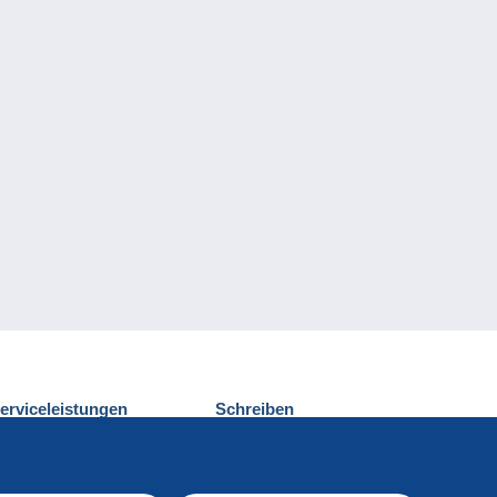
erviceleistungen
Schreiben
ntdecken Sie Delcampe
Einen Beitrag
ontakt
senden