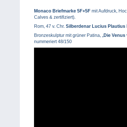
Monaco Briefmarke 5F+5F
mit Aufdruck, Ho
Calves & zertifiziert).
Rom, 47 v. Chr.
Silberdenar Lucius Plautius
Bronzeskulptur mit grüner Patina, „
Die Venus 
nummeriert 48/150