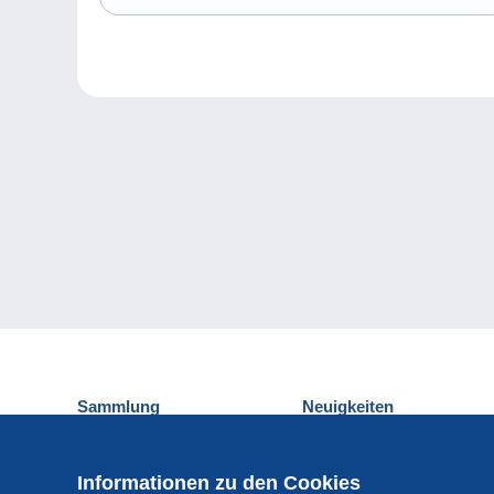
Sammlung
Neuigkeiten
Ansichtskarten
Delcampe-Ereignisse
Briefmarken
Gewinnspiel
Informationen zu den Cookies
Münzen und Banknoten