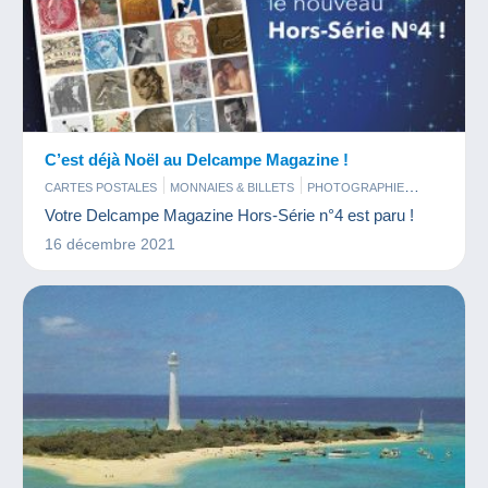
C’est déjà Noël au Delcampe Magazine !
CARTES POSTALES
MONNAIES & BILLETS
PHOTOGRAPHIE
TIMBRES
Votre Delcampe Magazine Hors-Série n°4 est paru !
16 décembre 2021