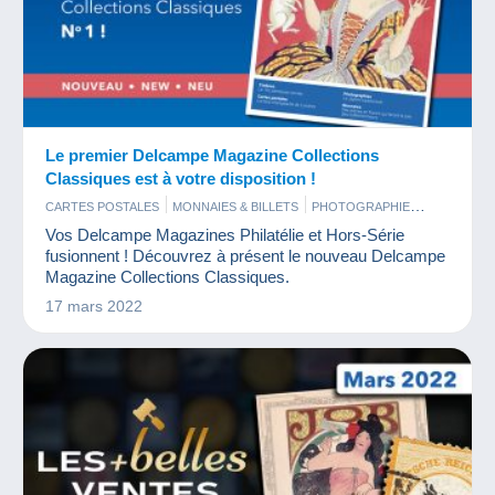
Le premier Delcampe Magazine Collections
Classiques est à votre disposition !
CARTES POSTALES
MONNAIES & BILLETS
PHOTOGRAPHIE
TIMBRES
Vos Delcampe Magazines Philatélie et Hors-Série
fusionnent ! Découvrez à présent le nouveau Delcampe
Magazine Collections Classiques.
17 mars 2022