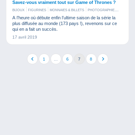
Savez-vous vraiment tout sur Game of Thrones ?
BIJOUX
FIGURINES
MONNAIES & BILLETS
PHOTOGRAPHIE
TIMBRES
A l’heure où débute enfin l’ultime saison de la série la
plus diffusée au monde (173 pays !), revenons sur ce
qui en a fait un succès.
17 avril 2019
1
…
6
7
8