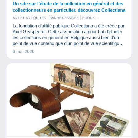
Un site sur l’étude de la collection en général et des
collectionneurs en particulier, découvrez Collectiana
ART ET ANTIQUITÉS
BANDE DESSINÉE
BIJOUX
BISTROT ET ALIMENTATION
La fondation d’utilité publique Collectiana a été créée par
CARTES DE COLLECTION MODERNES
CARTES POSTALES
Axel Gryspeerdt. Cette association a pour but d’étudier
CINÉMA
FÈVES
FIGURINES
JETONS ET MÉDAILLES
JEUX
les collections en général en Belgique aussi bien d’un
LIVRES ET REVUES
MAQUETTES
MILITARIA
point de vue contenu que d’un point de vue scientifique.
MINÉRAUX ET FOSSILES
MONNAIES & BILLETS
Professeur émérite en communication d’une des plus
6 mai 2020
MUSIQUE ET INSTRUMENTS
PARFUMS
PHOTOGRAPHIE
PIN'S
prestigieuses universités belges, il nous fait le plaisir de
PUBLICITÉ
SPORTS
TÉLÉCARTES
TIMBRES
répondre à nos questions.
VIEUX DOCUMENTS
VINYLES