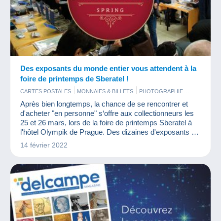
Des exposants du monde entier vous attendent à la
foire de printemps de Sberatel !
CARTES POSTALES
MONNAIES & BILLETS
PHOTOGRAPHIE
TIMBRES
VIEUX DOCUMENTS
Après bien longtemps, la chance de se rencontrer et
d'acheter "en personne" s‘offre aux collectionneurs les
25 et 26 mars, lors de la foire de printemps Sberatel à
l'hôtel Olympik de Prague. Des dizaines d'exposants du
monde entier seront présents.
14 février 2022