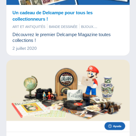
Un cadeau de Delcampe pour tous les
collectionneurs !
ART ET ANTIQUITÉS
BANDE DESSINÉE
BIJOUX
BISTROT ET ALIMENTATION
Découvrez le premier Delcampe Magazine toutes
CARTES DE COLLECTION MODERNES
CARTES POSTALES
collections !
CINÉMA
FÈVES
FIGURINES
JETONS ET MÉDAILLES
JEUX
2 juillet 2020
LIVRES ET REVUES
MAQUETTES
MILITARIA
MINÉRAUX ET FOSSILES
MONNAIES & BILLETS
MUSIQUE ET INSTRUMENTS
PARFUMS
PHOTOGRAPHIE
PIN'S
PUBLICITÉ
SPORTS
TÉLÉCARTES
TIMBRES
VIEUX DOCUMENTS
VINYLES