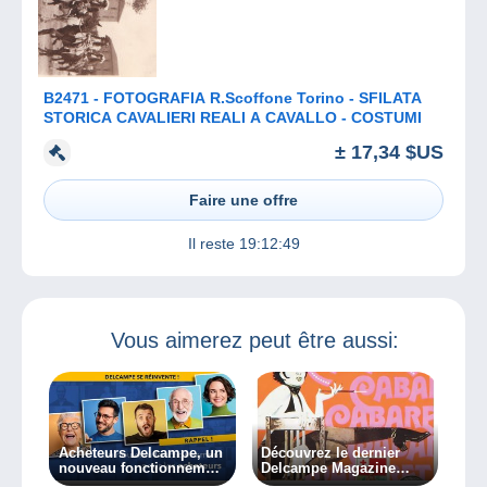
B2471 - FOTOGRAFIA R.Scoffone Torino - SFILATA
STORICA CAVALIERI REALI A CAVALLO - COSTUMI
± 17,34 $US
Faire une offre
Il reste
19:12:49
Vous aimerez peut être aussi:
Acheteurs Delcampe, un
Découvrez le dernier
nouveau fonctionnement
Delcampe Magazine
dès aujourd’hui !
Collections Classiques