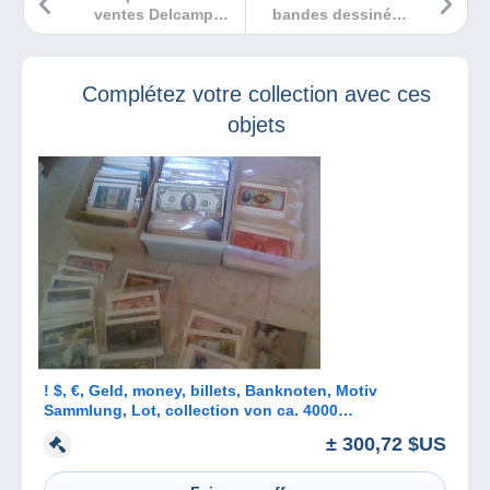
ventes Delcampe
bandes dessinées
février 2023
historiques ?
Complétez votre collection avec ces
objets
! $, €, Geld, money, billets, Banknoten, Motiv
Sammlung, Lot, collection von ca. 4000
Ansichtskarten, 4 Alben, 25 kg
± 300,72 $US