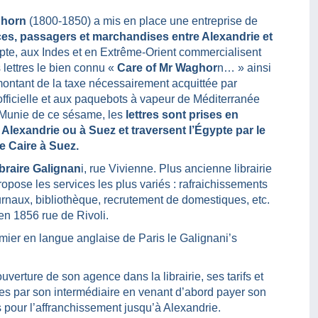
ghorn
(1800-1850) a mis en place une entreprise de
s, passagers et marchandises entre Alexandrie et
pte, aux Indes et en Extrême-Orient commercialisent
s lettres le bien connu «
Care of Mr Waghor
n… » ainsi
ontant de la taxe nécessairement acquittée par
e officielle et aux paquebots à vapeur de Méditerranée
. Munie de ce sésame, les
lettres sont prises en
Alexandrie ou à Suez et traversent l’Égypte par le
le Caire à Suez.
braire Galignan
i, rue Vivienne. Plus ancienne librairie
propose les services les plus variés : rafraichissements
urnaux, bibliothèque, recrutement de domestiques, etc.
 en 1856 rue de Rivoli.
emier en langue anglaise de Paris le Galignani’s
erture de son agence dans la librairie, ses tarifs et
Indes par son intermédiaire en venant d’abord payer son
s pour l’affranchissement jusqu’à Alexandrie.