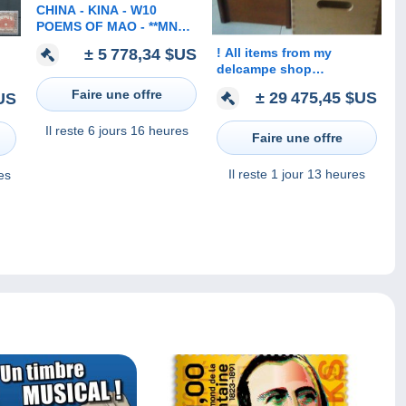
CHINA - KINA - W10
POEMS OF MAO - **MNH -
EXELENT
± 5 778,34 $US
! All items from my
delcampe shop
viereckigeerinnerung,
Faire une offre
± 29 475,45 $US
US
stamps, postcards,
Autographs
Il reste
6 jours 16 heures
um
Faire une offre
Il reste
1 jour 13 heures
es