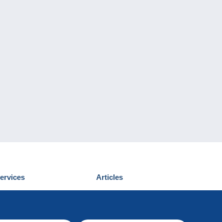
ervices
Articles
écouvrir Delcampe
Proposer un
ous contacter
article