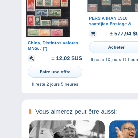
PERSIA IRAN 1910
saatdjian,Postage &
Official for The
± 577,94 $
Coronation,Silver
Border,Complete
China, Distintos valores,
series,Hinged track,G
Acheter
MNG. / (*)
± 12,02 $US
Il reste
10 jours 11 heur
Faire une offre
Il reste
2 jours 5 heures
Vous aimerez peut être aussi: