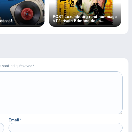
POST Luxembourg rend hommage
sical !
à l’écrivain Edmond de La
Fontaine
es sont indiqués avec
*
Email
*