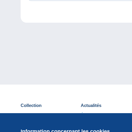
Collection
Actualités
Cartes postales
Événements Delcampe
Timbres
Concours
Monnaies & Billets
Information concernant les cookies