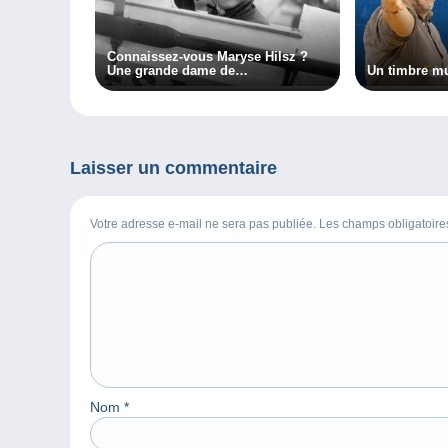
Connaissez-vous Maryse Hilsz ?
Une grande dame de
Un timbre mu
l’aérophilatélie (1ère partie)
Laisser un commentaire
Votre adresse e-mail ne sera pas publiée. Les champs obligatoir
Nom
*