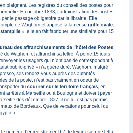
en plaignent. Les registres du conseil des postes pour
éripétie. En octobre 1838, l’administration des postes
ar le passage obligatoire par la librairie. Elle
e compte de Waghorn et appose la fameuse
griffe ovale
.
stampille
», elle en fait fabriquer une similaire pour 15
 bureau des affranchissements de l’hôtel des Postes
ivé de Waghorn et affranchir sa lettre. À peine 15 jours
au renvoyer les usagers qui n’ont pas de correspondant à
nariat public-privé » n’a guère duré. Waghorn, malgré
 presse, ses rendez-vous auprès des autorités
les de la poste, n’est pas vraiment en odeur de
ransporter du
courrier sur le territoire français
, en
nt arrêtés à Marseille ou à Boulogne et doivent payer
rseille dès décembre 1837, il ne lui est pas permis
ournaux de Bordeaux. Que de vexations pour celui qui
gyptien !
le numéro d’enregistrement 67 de février sur une lettre