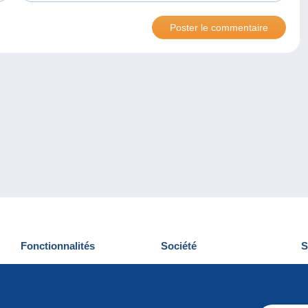
Fonctionnalités
Société
S
Nouveautés
Qui sommes-nous
D
Astuces
Gestion des cookies
N
Commercial
Emplois