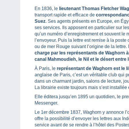
En 1836, le
lieutenant Thomas Fletcher Wa
transport rapide et efficace de
correspondance
Suez
. Ses agents présents en Europe, en Égy
ses services. Ils apposent en particulier sur le
qu’un numéro d’enregistrement et souvent le m
l’envoyeur. Puis la lettre est remise à la post
ou de mer Rouge suivant l’origine de la lettre
charge par les représentants de Waghorn à 
canal Mahmoudieh, le Nil et le désert entre 
À Paris, le
représentant de Waghorn est le li
anglaise de Paris, c’est un véritable club qui 
dans un charmant jardin, salons de lecture, jo
La librairie existe toujours mais s’est installée
Elle éditera jusqu’en 1895 un quotidien, le pr
Messenger.
Le 1er décembre 1837, Waghorn y annonce l’ouv
offre la possibilité d’envoyer les lettres aux 
service avant de se rendre à l’hôtel des Poste