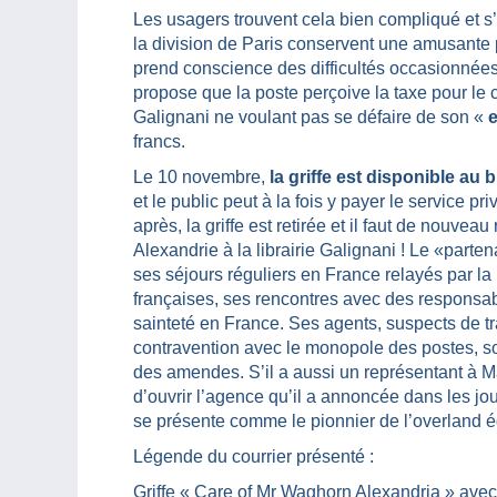
Les usagers trouvent cela bien compliqué et s’
la division de Paris conservent une amusante p
prend conscience des difficultés occasionnées p
propose que la poste perçoive la taxe pour l
Galignani ne voulant pas se défaire de son «
e
francs.
Le 10 novembre,
la griffe est disponible au
et le public peut à la fois y payer le service pr
après, la griffe est retirée et il faut de nouve
Alexandrie à la librairie Galignani ! Le «parte
ses séjours réguliers en France relayés par la
françaises, ses rencontres avec des responsab
sainteté en France. Ses agents, suspects de t
contravention avec le monopole des postes, so
des amendes. S’il a aussi un représentant à Ma
d’ouvrir l’agence qu’il a annoncée dans les j
se présente comme le pionnier de l’overland é
Légende du courrier présenté :
Griffe « Care of Mr Waghorn Alexandria » avec 