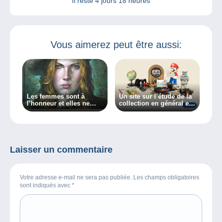
Il reste
4 jours 18 heures
Vous aimerez peut être aussi:
Les femmes sont à
Un site sur l’étude de la
l’honneur et elles ne
collection en général et
manquent pas de
des collectionneurs en
caractère dans ma
particulier, découvrez
chronique sur BXFM !
Collectiana
Laisser un commentaire
Votre adresse e-mail ne sera pas publiée. Les champs obligatoires
sont indiqués avec
*