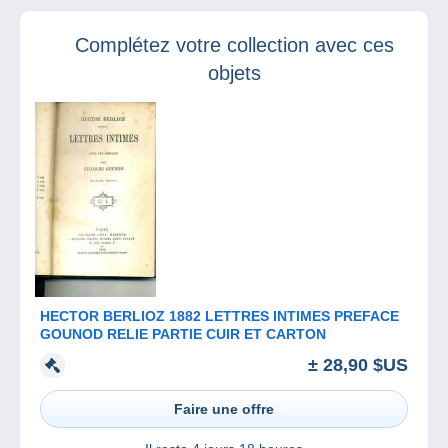
Ouistreham a lieu
dans quelques
Complétez votre collection avec ces
jours !
objets
HECTOR BERLIOZ 1882 LETTRES INTIMES PREFACE
GOUNOD RELIE PARTIE CUIR ET CARTON
± 28,90 $US
Faire une offre