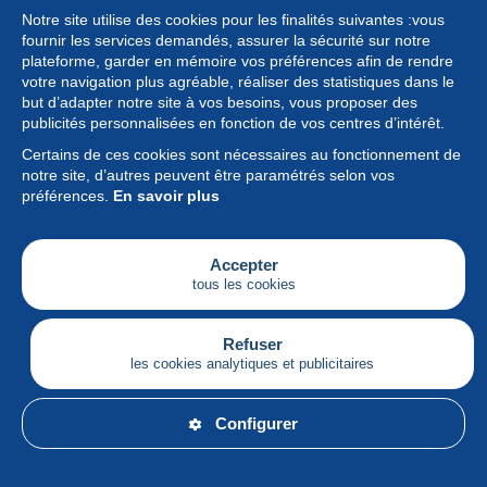
Notre site utilise des cookies pour les finalités suivantes :vous
fournir les services demandés, assurer la sécurité sur notre
plateforme, garder en mémoire vos préférences afin de rendre
votre navigation plus agréable, réaliser des statistiques dans le
but d’adapter notre site à vos besoins, vous proposer des
Collection
publicités personnalisées en fonction de vos centres d’intérêt.
Certains de ces cookies sont nécessaires au fonctionnement de
Actualités
notre site, d’autres peuvent être paramétrés selon vos
préférences.
En savoir plus
Fonctionnalités
Société
Accepter
tous les cookies
Services
Articles
Refuser
les cookies analytiques et publicitaires
Français
Configurer
© Delcampe International srl - Tous droits réservés.
Conditions d'utilisation
&
vie privée.