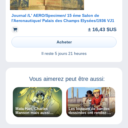
Journal /L' AERO/Specimen/ 15 éme Salon de
l'Aeronautique/ Palais des Champs Elysées/1936 VJ1
± 16,43 $US
Acheter
Il reste
5 jours 21 heures
Vous aimerez peut être aussi:
Mata-Hari, Charles
Les lecteurs de bandes
Manson mais aussi
dessinées ont rendez-
Zola, que de
vous avec l’histoire !
personnalités
particulières à découvrir