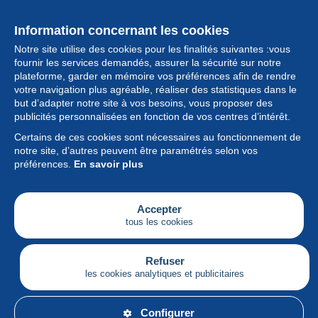
Information concernant les cookies
Notre site utilise des cookies pour les finalités suivantes :vous
fournir les services demandés, assurer la sécurité sur notre
plateforme, garder en mémoire vos préférences afin de rendre
votre navigation plus agréable, réaliser des statistiques dans le
but d’adapter notre site à vos besoins, vous proposer des
Collection
publicités personnalisées en fonction de vos centres d’intérêt.
Certains de ces cookies sont nécessaires au fonctionnement de
Actualités
notre site, d’autres peuvent être paramétrés selon vos
préférences.
En savoir plus
Fonctionnalités
Société
Accepter
tous les cookies
Services
Articles
Refuser
les cookies analytiques et publicitaires
Français
Configurer