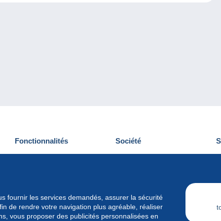
Fonctionnalités
Société
S
Nouveautés
Qui sommes-nous
D
Astuces
Gestion des cookies
N
Commercial
Emplois
vous fournir les services demandés, assurer la sécurité
n de rendre votre navigation plus agréable, réaliser
t
ins, vous proposer des publicités personnalisées en