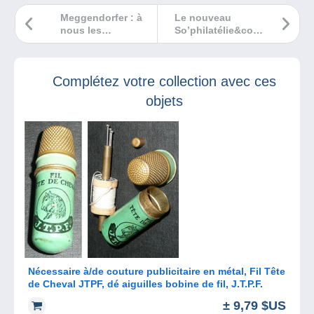
Meggendorfer : à
Le nouveau
nous les
So’philatélie&co
singeries !
va vous faire
galoper !
Complétez votre collection avec ces
objets
Nécessaire à/de couture publicitaire en métal, Fil Tête
de Cheval JTPF, dé aiguilles bobine de fil, J.T.P.F.
± 9,79 $US