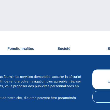
Fonctionnalités
Société
S
Nouveautés
Qui sommes-nous
D
Astuces
Gestion des cookies
N
Commercial
Emplois
vous fournir les services demandés, assurer la sécurité
n de rendre votre navigation plus agréable, réaliser
t
ins, vous proposer des publicités personnalisées en
 de notre site, d’autres peuvent être paramétrés
pe International srl - Tous droits réservés.
Conditions d'utilisation
&
vi