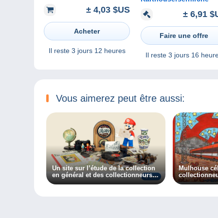
Gaming , Prälatensaal -
± 4,03 $US
nicht gelaufen
± 6,91 $
Acheter
Faire une offre
Il reste
3 jours 12 heures
Il reste
3 jours 16 heur
Vous aimerez peut être aussi:
Un site sur l’étude de la collection
Mulhouse cél
en général et des collectionneurs
en particulier, découvrez
Collectiana