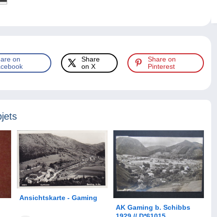
are on
Share
Share on
cebook
on X
Pinterest
jets
Ansichtskarte - Gaming
AK Gaming b. Schibbs
1929 // D*61015