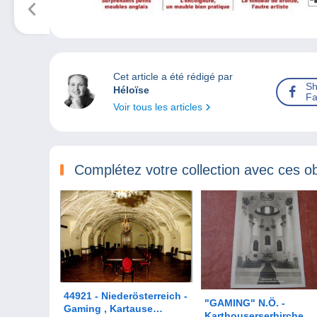
Cet article a été rédigé par
Sh
Héloïse
Fa
Voir tous les articles
Complétez votre collection avec ces ob
44921 - Niederösterreich -
"GAMING" N.Ö. -
Gaming , Kartause
Karthouserserhirche