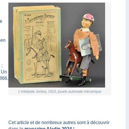
ue
ien
 ;
. Un
866.
L’intrépide Jockey, 1922, jouets automate mécanique
Cet article et de nombreux autres sont à découvrir
dans le
magazine Aladin 2024
!