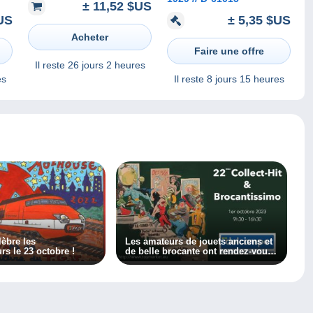
± 11,52 $US
US
± 5,35 $US
Acheter
Faire une offre
Il reste
26 jours 2 heures
es
Il reste
8 jours 15 heures
èbre les
Les amateurs de jouets anciens et
collectionneurs le 23 octobre !
de belle brocante ont rendez-vous
au 22ème salon Collect-Hit et
Brocantissimo le 1er octobre 2023 !