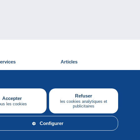
ervices
Articles
écouvrir Delcampe
Proposer un
ous contacter
article
Refuser
Accepter
les cookies analytiques et
ous les cookies
publicitaires
Français
Configurer
e privée.