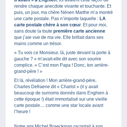
rendre chaque anecdote vivante et touchante. Et
puis, un jour, ma chère Nénen Marthe m’a montré
une carte postale. Pas n’importe laquelle :
LA
carte postale chère à son cœur
. Et pour moi,
sans doute la toute
première carte ancienne
que j’aie vue de ma vie. Elle brillait dans ses
mains comme un trésor.
« Tu vois ce Monsieur, là, juste devant la porte à
gauche ? » m’avait-elle dit avec son sourire
complice. « C’est mon Papa ! Donc, ton arrière-
grand-père ! »
Et là, révélation ! Mon arrière-grand-père,
Charles Defraene dit « Charlot » (il y avait
beaucoup de surnoms donnés dans Enghien à
cette époque !) était immortalisé sur une vieille
carte postale… comme une star locale avant
l’heure !
Notre ami Michel Braeckman racontait à son