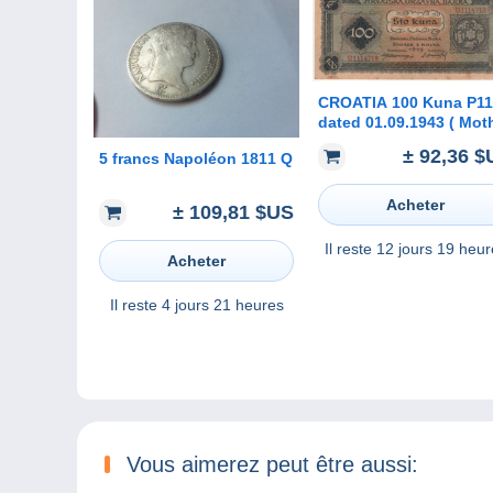
CROATIA 100 Kuna P11a
dated 01.09.1943 ( Mother
and child in national
± 92,36 $
5 francs Napoléon 1811 Q
costume )
Acheter
± 109,81 $US
Il reste
12 jours 19 heur
Acheter
Il reste
4 jours 21 heures
Vous aimerez peut être aussi: