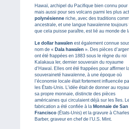
Hawaï, archipel du Pacifique bien connu pour s
mais aussi pour ses volcans parmi les plus ac
polynésienne
riche, avec des traditions comme
ancestrale, et une langue hawaïenne toujours v
que cela puisse paraître, est lié au monde de 
Le dollar hawaïen
est également connue sous
nom de «
Dala hawaïen
». Des pièces d’argen
ont été frappées en 1883 sous le règne du roi
Kalakaua Ier, dernier souverain du royaume
d’Hawaï. Elles ont été frappées pour affirmer l
souveraineté hawaïenne, à une époque où
l’économie locale était fortement influencée pa
les États-Unis. L’idée était de donner au roya
sa propre monnaie, distincte des pièces
américaines qui circulaient déjà sur les îles. L
fabrication a été confiée à la
Monnaie de San
Francisco
(États-Unis) et la gravure à Charles
Barber, graveur en chef de l’U.S. Mint.