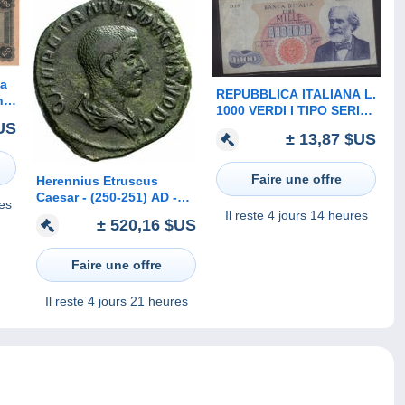
REPUBBLICA ITALIANA L.
1000 VERDI I TIPO SERIE
US
D 03-07-1963 SPL
± 13,87 $US
Faire une offre
Herennius Etruscus
Caesar - (250-251) AD -
es
AE Sestertius 23,41 gr. -
Il reste
4 jours 14 heures
± 520,16 $US
ROME - RIC 173. - R1 -
SUPER!
Faire une offre
Il reste
4 jours 21 heures