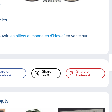
s
e
 les
uvrir
les billets et monnaies d’Hawaï
en vente sur
are on
Share
Share on
cebook
on X
Pinterest
jets