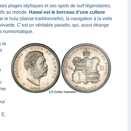
es plages idylliques et ses spots de surf légendaires,
tifs au monde.
Hawaï est le berceau d’une culture
 le hula (danse traditionnelle), la navigation à la voile
ivante. C’est un véritable paradis, qui, aussi étrange
la numismatique.
 le
t
a
r
ume
eur
 E.