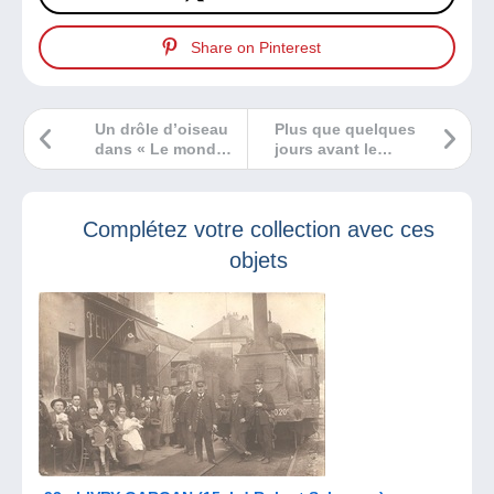
Share on Pinterest
Un drôle d’oiseau
Plus que quelques
dans « Le monde
jours avant le
de la collection » !
salon
numismatique de
Toulouse Numis-
Complétez votre collection avec ces
Expo
objets