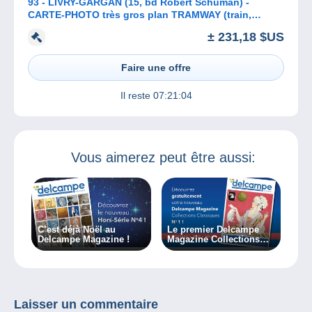
93 - LIVRY-GARGAN (15, bd Robert Schuman) -
CARTE-PHOTO très gros plan TRAMWAY (train,
locomotive) devant TERMINUS-HÔTEL
± 231,18 $US
Faire une offre
Il reste
07:21:04
Vous aimerez peut être aussi:
C’est déjà Noël au
Le premier Delcampe
Delcampe Magazine !
Magazine Collections
Classiques est à votre
disposition !
Laisser un commentaire