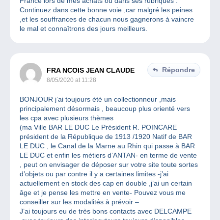
France lors de mes achats ou dans ses rubriques .
Continuez dans cette bonne voie ,car malgré les peines
,et les souffrances de chacun nous gagnerons à vaincre
le mal et connaîtrons des jours meilleurs.
Répondre
FRA NCOIS JEAN CLAUDE
8/05/2020 at 11:28
BONJOUR j’ai toujours été un collectionneur ,mais
principalement désormais , beaucoup plus orienté vers
les cpa avec plusieurs thèmes
(ma Ville BAR LE DUC Le Président R. POINCARE
président de la République de 1913 /1920 Natif de BAR
LE DUC , le Canal de la Marne au Rhin qui passe à BAR
LE DUC et enfin les métiers d’ANTAN- en terme de vente
, peut on envisager de déposer sur votre site toute sortes
d’objets ou par contre il y a certaines limites -j’ai
actuellement en stock des cap en double ,j’ai un certain
âge et je pense les mettre en vente- Pouvez vous me
conseiller sur les modalités à prévoir –
J’ai toujours eu de très bons contacts avec DELCAMPE