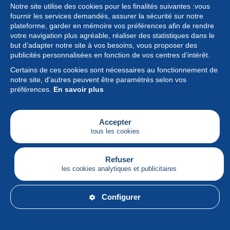
Notre site utilise des cookies pour les finalités suivantes :vous
fournir les services demandés, assurer la sécurité sur notre
plateforme, garder en mémoire vos préférences afin de rendre
votre navigation plus agréable, réaliser des statistiques dans le
but d’adapter notre site à vos besoins, vous proposer des
Collection
publicités personnalisées en fonction de vos centres d’intérêt.
Certains de ces cookies sont nécessaires au fonctionnement de
Actualités
notre site, d’autres peuvent être paramétrés selon vos
préférences.
En savoir plus
Fonctionnalités
Société
Accepter
tous les cookies
Services
Articles
Refuser
les cookies analytiques et publicitaires
Français
Configurer
© Delcampe International srl - Tous droits réservés.
Conditions d'utilisation
&
vie privée.